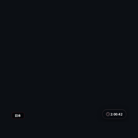
2:00:42
日本
星河密令