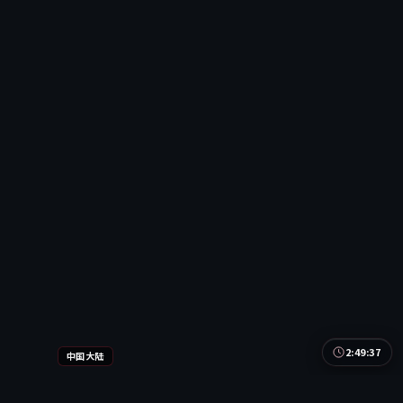
英国
地区
雷佳音 / 周迅 / 张译
主演
冒险
·
2024
·
动漫
9.8万
4.3千
1年前
精选
2:49:37
中国大陆
寒锋玩家