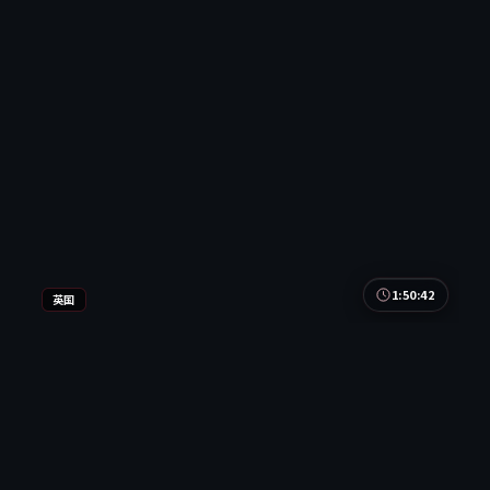
1:50:42
英国
失控倒计时
英国
地区
刘亦菲 / 汤唯 / 章子怡 等
主演
喜剧
·
2019
·
电影
9.8万
4.2千
7年前