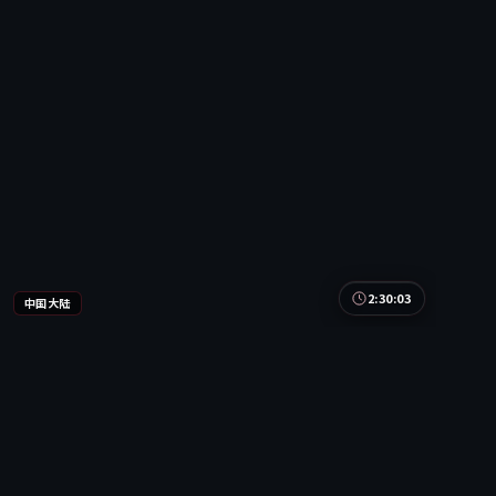
2:30:03
中国大陆
长夜交锋
中国大陆
地区
刘亦菲 / 沈腾 / 周迅
主演
动漫
·
2018
·
电视剧
9.8万
4.4千
8年前