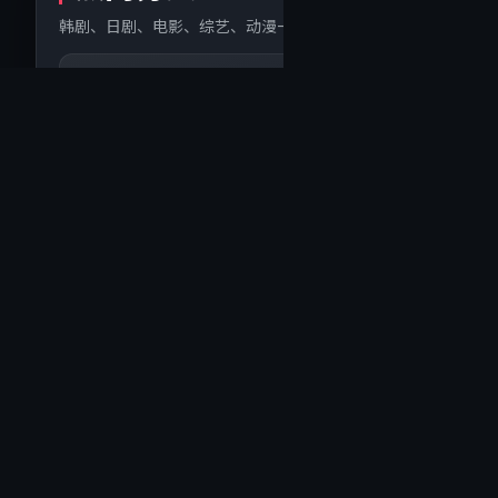
韩剧、日剧、电影、综艺、动漫一站直达
日韩剧
电影
韩剧 · 日剧 · 同步热榜
院线 · 网
精选推荐
编辑精选 · 高分口碑与热播同步
精选